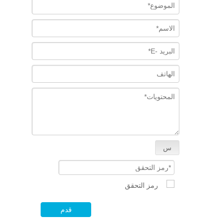
س
قدم