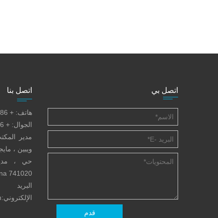
اتصل بي
اتصل بنا
هاتف: + 86-938-2621183
الجوال: + 86-13830852097
مدير المكت
ويبين ، ماي
حي ، مدين
741020 P.R.China
البريد
الإلكتروني:
m
قدم