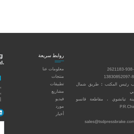
روابط سريعة
معلومات عنا
منتجات
ا
تطبيقات
ب رئيس المكتب
：
طريق شمال
مشاريع
جي
ي
فيديو
ة تيانشوي ، مقاطعة قانسو
أ
مورد
أخبار
sales@tsdpressbrake.co