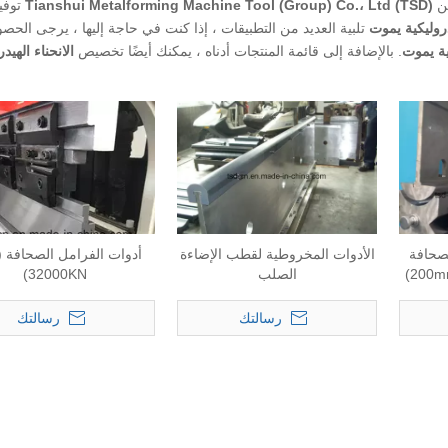
ن
Tianshui Metalforming Machine Tool (Group) Co.، Ltd (TSD)
توفي
دروليكية يموت
تلبية العديد من التطبيقات ، إذا كنت في حاجة إليها ، يرجى الحص
كية يموت
. بالإضافة إلى قائمة المنتجات أدناه ، يمكنك أيضًا تخصيص
الانحناء الهيد
لصحافة
الأدوات المخروطية لقطب الإضاءة
الصلب
32000KN)
رسالتك
رسالتك